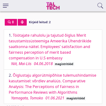
Kirjeid leitud: 2
1.
Töötajate rahulolu ja tajutud õiglus Merit
tasustamissüsteemiga Ameerika Ühendriikide
saatkonna näitel. Employees’ satisfaction and
fairness perception of merit based
compensation in U.S embassy
Niit, Mai-Liis
04.06.2018
magistritööd
2.
Õiglustaju algorütmipõhise tulemushindamise
kasutamisel: võrdlev analüüs. Comparative
Analysis: The Perceptions of Fairness in
Performance Reviews with Algorithms
Yamagata, Tomoko
01.06.2021
magistritööd