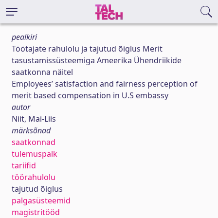
pealkiri
Töötajate rahulolu ja tajutud õiglus Merit
tasustamissüsteemiga Ameerika Ühendriikide
saatkonna näitel
Employees’ satisfaction and fairness perception of
merit based compensation in U.S embassy
autor
Niit, Mai-Liis
märksõnad
saatkonnad
tulemuspalk
tariifid
töörahulolu
tajutud õiglus
palgasüsteemid
magistritööd