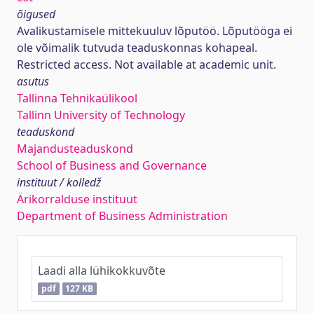
õigused
Avalikustamisele mittekuuluv lõputöö. Lõputööga ei
ole võimalik tutvuda teaduskonnas kohapeal.
Restricted access. Not available at academic unit.
asutus
Tallinna Tehnikaülikool
Tallinn University of Technology
teaduskond
Majandusteaduskond
School of Business and Governance
instituut / kolledž
Ärikorralduse instituut
Department of Business Administration
Laadi alla lühikokkuvõte
pdf
127 KB