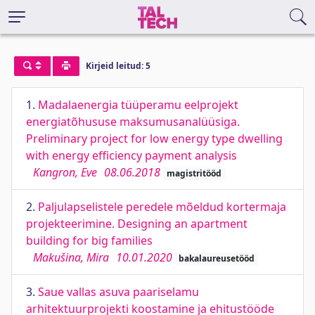
Kirjeid leitud: 5
1.
Madalaenergia tüüperamu eelprojekt
energiatõhususe maksumusanalüüsiga.
Preliminary project for low energy type dwelling
with energy efficiency payment analysis
Kangron, Eve
08.06.2018
magistritööd
2.
Paljulapselistele peredele mõeldud kortermaja
projekteerimine. Designing an apartment
building for big families
Makušina, Mira
10.01.2020
bakalaureusetööd
3.
Saue vallas asuva paariselamu
arhitektuurprojekti koostamine ja ehitustööde