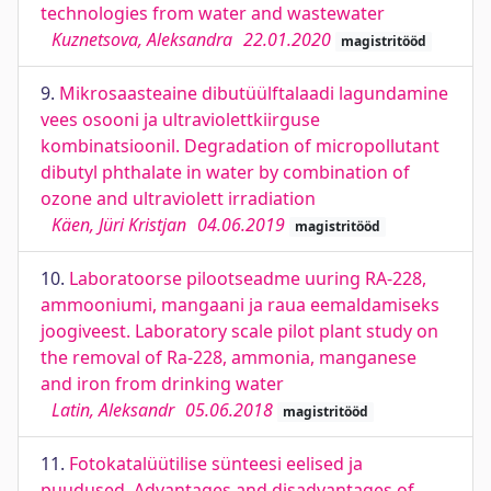
technologies from water and wastewater
Kuznetsova, Aleksandra
22.01.2020
magistritööd
9.
Mikrosaasteaine dibutüülftalaadi lagundamine
vees osooni ja ultraviolettkiirguse
kombinatsioonil. Degradation of micropollutant
dibutyl phthalate in water by combination of
ozone and ultraviolett irradiation
Käen, Jüri Kristjan
04.06.2019
magistritööd
10.
Laboratoorse pilootseadme uuring RA-228,
ammooniumi, mangaani ja raua eemaldamiseks
joogiveest. Laboratory scale pilot plant study on
the removal of Ra-228, ammonia, manganese
and iron from drinking water
Latin, Aleksandr
05.06.2018
magistritööd
11.
Fotokatalüütilise sünteesi eelised ja
puudused. Advantages and disadvantages of