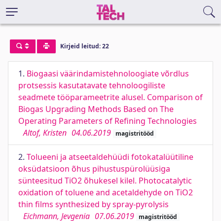
Kirjeid leitud: 22
1.
Biogaasi väärindamistehnoloogiate võrdlus
protsessis kasutatavate tehnoloogiliste
seadmete tööparameetrite alusel. Comparison of
Biogas Upgrading Methods Based on The
Operating Parameters of Refining Technologies
Altof, Kristen
04.06.2019
magistritööd
2.
Tolueeni ja atseetaldehüüdi fotokatalüütiline
oksüdatsioon õhus pihustuspürolüüsiga
sünteesitud TiO2 õhukesel kilel. Photocatalytic
oxidation of toluene and acetaldehyde on TiO2
thin films synthesized by spray-pyrolysis
Eichmann, Jevgenia
07.06.2019
magistritööd