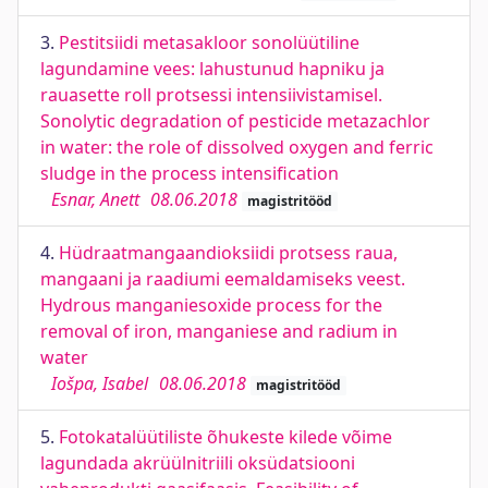
3.
Pestitsiidi metasakloor sonolüütiline
lagundamine vees: lahustunud hapniku ja
rauasette roll protsessi intensiivistamisel.
Sonolytic degradation of pesticide metazachlor
in water: the role of dissolved oxygen and ferric
sludge in the process intensification
Esnar, Anett
08.06.2018
magistritööd
4.
Hüdraatmangaandioksiidi protsess raua,
mangaani ja raadiumi eemaldamiseks veest.
Hydrous manganiesoxide process for the
removal of iron, manganiese and radium in
water
Iošpa, Isabel
08.06.2018
magistritööd
5.
Fotokatalüütiliste õhukeste kilede võime
lagundada akrüülnitriili oksüdatsiooni