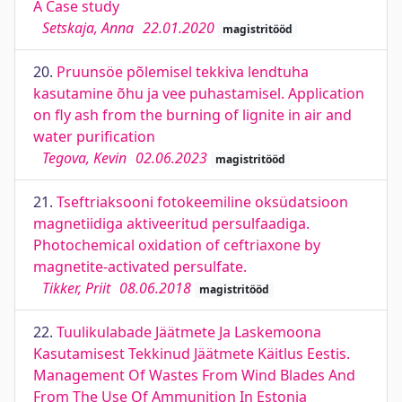
A Case study
Setskaja, Anna
22.01.2020
magistritööd
20.
Pruunsöe põlemisel tekkiva lendtuha
kasutamine õhu ja vee puhastamisel. Application
on fly ash from the burning of lignite in air and
water purification
Tegova, Kevin
02.06.2023
magistritööd
21.
Tseftriaksooni fotokeemiline oksüdatsioon
magnetiidiga aktiveeritud persulfaadiga.
Photochemical oxidation of ceftriaxone by
magnetite-activated persulfate.
Tikker, Priit
08.06.2018
magistritööd
22.
Tuulikulabade Jäätmete Ja Laskemoona
Kasutamisest Tekkinud Jäätmete Käitlus Eestis.
Management Of Wastes From Wind Blades And
From The Use Of Ammunition In Estonia