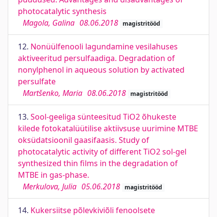
photocatalytic synthesis
Magola, Galina
08.06.2018
magistritööd
12.
Nonüülfenooli lagundamine vesilahuses
aktiveeritud persulfaadiga. Degradation of
nonylphenol in aqueous solution by activated
persulfate
Martšenko, Maria
08.06.2018
magistritööd
13.
Sool-geeliga sünteesitud TiO2 õhukeste
kilede fotokatalüütilise aktiivsuse uurimine MTBE
oksüdatsioonil gaasifaasis. Study of
photocatalytic activity of different TiO2 sol-gel
synthesized thin films in the degradation of
MTBE in gas-phase.
Merkulova, Julia
05.06.2018
magistritööd
14.
Kukersiitse põlevkiviõli fenoolsete