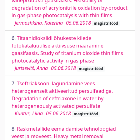
vaheprodukti gaasifaasis. Feasibility of
degradation of acrylonitrile oxidation by-product
in gas-phase photocatalysis with thin films
Jermoshkina, Katerina
05.06.2018
magistritööd
6.
Titaanidioksiidi õhukeste kilede
fotokatalüütilise aktiivsuse määramine
gaasifaasis. Study of titanium dioxide thin films
photocatalytic activity in gas phase
Jurtsevitš, Anna
05.06.2018
magistritööd
7.
Tseftriaksooni lagundamine vees
heterogeenselt aktiveeritud persulfaadiga.
Degradation of ceftriaxone in water by
heterogeneously activated persulfate
Kuntus, Liina
05.06.2018
magistritööd
8.
Raskmetallide eemaldamise tehnoloogiad
veest ja reoveest. Heavy metal removal