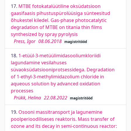
17.
MTBE fotokatalüütiline oksüdatsioon
gaasifaasis pihustuspürolüüsiga sünteesitud
õhukestel kiledel. Gas-phase photocatalytic
degradation of MTBE on titania thin films
synthesized by spray pyrolysis
Press, Igor
08.06.2018
magistritööd
18.
1-etüül-3-metüülimidasooliumkloriidi
lagundamine vesilahuses
süvaoksüdatsiooniprotsessidega. Degradation
of 1-ethyl-3-methylimidazolium chloride in
aqueous solution by advanced oxidation
processes
Prükk, Helina
22.08.2022
magistritööd
19.
Osooni massitransport ja lagunemine
poolperioodiliseses reaktoris. Mass transfer of
ozone and its decay in semi-continuous reactor: