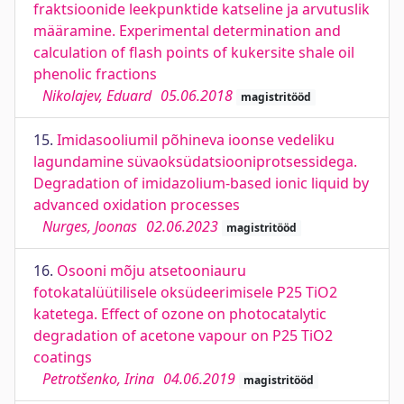
fraktsioonide leekpunktide katseline ja arvutuslik
määramine. Experimental determination and
calculation of flash points of kukersite shale oil
phenolic fractions
Nikolajev, Eduard
05.06.2018
magistritööd
15.
Imidasooliumil põhineva ioonse vedeliku
lagundamine süvaoksüdatsiooniprotsessidega.
Degradation of imidazolium-based ionic liquid by
advanced oxidation processes
Nurges, Joonas
02.06.2023
magistritööd
16.
Osooni mõju atsetooniauru
fotokatalüütilisele oksüdeerimisele P25 TiO2
katetega. Effect of ozone on photocatalytic
degradation of acetone vapour on P25 TiO2
coatings
Petrotšenko, Irina
04.06.2019
magistritööd