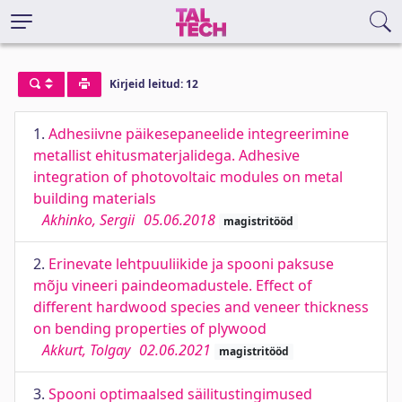
Kirjeid leitud: 12
1.
Adhesiivne päikesepaneelide integreerimine
metallist ehitusmaterjalidega. Adhesive
integration of photovoltaic modules on metal
building materials
Akhinko, Sergii
05.06.2018
magistritööd
2.
Erinevate lehtpuuliikide ja spooni paksuse
mõju vineeri paindeomadustele. Effect of
different hardwood species and veneer thickness
on bending properties of plywood
Akkurt, Tolgay
02.06.2021
magistritööd
3.
Spooni optimaalsed säilitustingimused