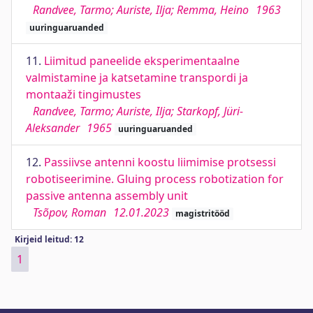
Randvee, Tarmo; Auriste, Ilja; Remma, Heino
1963
uuringuaruanded
11.
Liimitud paneelide eksperimentaalne
valmistamine ja katsetamine transpordi ja
montaaži tingimustes
Randvee, Tarmo; Auriste, Ilja; Starkopf, Jüri-
Aleksander
1965
uuringuaruanded
12.
Passiivse antenni koostu liimimise protsessi
robotiseerimine. Gluing process robotization for
passive antenna assembly unit
Tsõpov, Roman
12.01.2023
magistritööd
Kirjeid leitud: 12
1