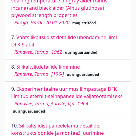
soaking temperature on gray alder (Alnus
incana) and black alder (Alnus glutinosa)
plywood strength properties
Piiroja, Hardi
20.01.2020
magistritööd
7.
Vahtsilikaltsiidist detailide ühendamine liimi
DFK-9 abil
Randvee, Tarmo
1962
uuringuaruanded
8.
Silikaltsiitdetailide liimimine
Randvee, Tarmo
[196-]
uuringuaruanded
9.
Eksperimentaalne uurimus liimpastaga DFK
liimitud eterniit-seinapaneelide väljatöötamiseks
Randvee, Tarmo; Auriste, Ilja
1964
uuringuaruanded
10.
Silikaltsiidist paneelelamu detailide,
konstruktsioonide ja montaaži uurimine