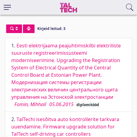
Kirjeid leitud: 3
1.
Eesti elektrijaama peajuhtimiskilbi elektriliste
suuruste registreerimissüsteemi
moderniseerimine. Upgrading the Registration
System of Electrical Quantity of the Central
Control Board at Estonian Power Plant.
Модернизация системы регистрации
электрических величин центрального щита
управления на Эстонской электростанции
Fomin, Mihhail
05.06.2015
diplomitööd
2.
TalTechi isesõitva auto kontrollerite tarkvara
uuendamine. Firmware upgrade solution for
TalTech self-driving car controllers