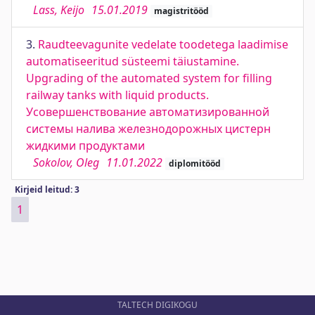
Lass, Keijo
15.01.2019
magistritööd
3.
Raudteevagunite vedelate toodetega laadimise
automatiseeritud süsteemi täiustamine.
Upgrading of the automated system for filling
railway tanks with liquid products.
Усовершенствование автоматизированной
системы налива железнодорожных цистерн
жидкими продуктами
Sokolov, Oleg
11.01.2022
diplomitööd
Kirjeid leitud: 3
1
TALTECH DIGIKOGU