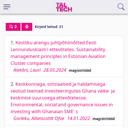
Kirjeid leitud: 21
1.
Kestliku arengu juhtpõhimõtted Eesti
Lennundusklastri ettevõtetes. Sustainability
management principles in Estonian Aviation
Cluster companies
Alekõrs, Lauri
28.05.2024
magistritööd
2.
Keskkonnaga, sotsiaalsed ja haldamisega
seotud teemad investeeringutes Ghana väike- ja
keskmise suurusega ettevõtetesse.
Environmental, social and governance issues in
investing with Ghanaian SME' s
Gorleku, Allanscohtt Ofoe
14.01.2022
magistritööd