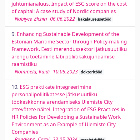
juhtumianalüüs. Impact of ESG score on the cost
of capital: A case study of Nordic companies
Nabiyev, Elchin
06.06.2022
bakalaureusetööd
9.
Enhancing Sustainable Development of the
Estonian Maritime Sector through Policy-making
Framework. Eesti merendussektori jätkusuutliku
arengu toetamine läbi poliitikakujundamise
raamistiku
Nõmmela, Kaidi
10.05.2023
doktoritööd
10.
ESG praktikate integreerimine
personalipoliitikatesse jätkusuutliku
töökeskkonna arendamiseks Ülemiste City
ettevõtete näitel. Integration of ESG Practices in
HR Policies for Developing a Sustainable Work
Environment as an Example of Ülemiste City
Companies
Randlepp, Carol
23.05.2024
magistritööd