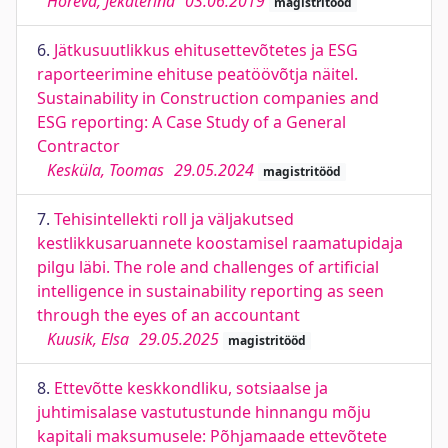
Horeva, Jekaterina
03.06.2019
magistritööd
6.
Jätkusuutlikkus ehitusettevõtetes ja ESG
raporteerimine ehituse peatöövõtja näitel.
Sustainability in Construction companies and
ESG reporting: A Case Study of a General
Contractor
Kesküla, Toomas
29.05.2024
magistritööd
7.
Tehisintellekti roll ja väljakutsed
kestlikkusaruannete koostamisel raamatupidaja
pilgu läbi. The role and challenges of artificial
intelligence in sustainability reporting as seen
through the eyes of an accountant
Kuusik, Elsa
29.05.2025
magistritööd
8.
Ettevõtte keskkondliku, sotsiaalse ja
juhtimisalase vastutustunde hinnangu mõju
kapitali maksumusele: Põhjamaade ettevõtete