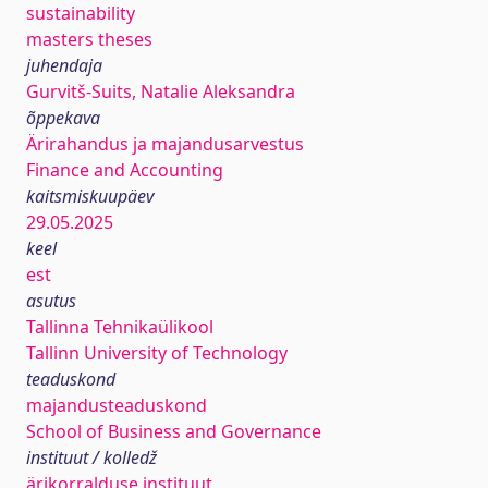
sustainability
masters theses
juhendaja
Gurvitš-Suits, Natalie Aleksandra
õppekava
Ärirahandus ja majandusarvestus
Finance and Accounting
kaitsmiskuupäev
29.05.2025
keel
est
asutus
Tallinna Tehnikaülikool
Tallinn University of Technology
teaduskond
majandusteaduskond
School of Business and Governance
instituut / kolledž
ärikorralduse instituut