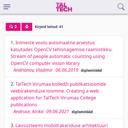
Kirjeid leitud: 41
1.
Inimeste voolu automaatne arvestus
kasutades OpenCV tehisnägemise raamistikku.
Stream of people automatic counting using
OpenCV computer vision library
Andrianov, Vladimir
06.06.2019
diplomitööd
2.
TalTech Virumaa kolledži publikatsioonide
veebirakenduse loomine. Creating a web
application for TalTech Virumaa College
publications
Andruse, Airika
09.06.2021
diplomitööd
3.
Laosüsteemi mobiilrakenduse arhitektuuri