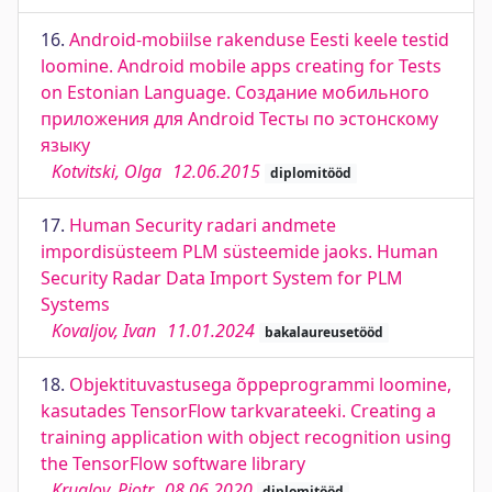
16.
Android-mobiilse rakenduse Eesti keele testid
loomine. Android mobile apps creating for Tests
on Estonian Language. Создание мобильного
приложения для Android Тесты по эстонскому
языку
Kotvitski, Olga
12.06.2015
diplomitööd
17.
Human Security radari andmete
impordisüsteem PLM süsteemide jaoks. Human
Security Radar Data Import System for PLM
Systems
Kovaljov, Ivan
11.01.2024
bakalaureusetööd
18.
Objektituvastusega õppeprogrammi loomine,
kasutades TensorFlow tarkvarateeki. Creating a
training application with object recognition using
the TensorFlow software library
Kruglov, Pjotr
08.06.2020
diplomitööd