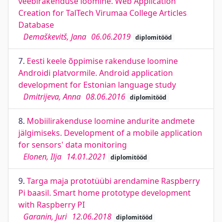
veebirakenduse loomine. Web Application
Creation for TalTech Virumaa College Articles
Database
Demaškevitš, Jana
06.06.2019
diplomitööd
7.
Eesti keele õppimise rakenduse loomine
Androidi platvormile. Android application
development for Estonian language study
Dmitrijeva, Anna
08.06.2016
diplomitööd
8.
Mobiilirakenduse loomine andurite andmete
jälgimiseks. Development of a mobile application
for sensors' data monitoring
Elonen, Ilja
14.01.2021
diplomitööd
9.
Targa maja prototüübi arendamine Raspberry
Pi baasil. Smart home prototype development
with Raspberry PI
Garanin, Juri
12.06.2018
diplomitööd