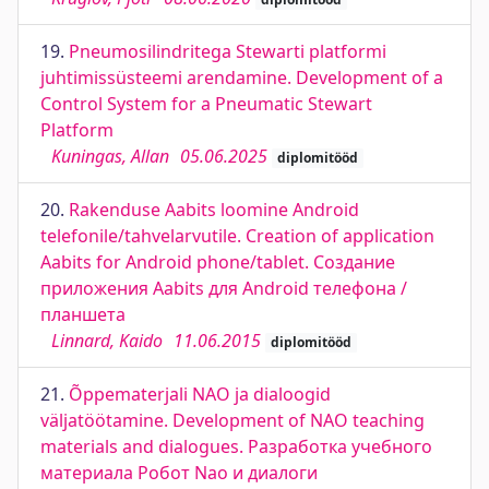
19.
Pneumosilindritega Stewarti platformi
juhtimissüsteemi arendamine. Development of a
Control System for a Pneumatic Stewart
Platform
Kuningas, Allan
05.06.2025
diplomitööd
20.
Rakenduse Aabits loomine Android
telefonile/tahvelarvutile. Creation of application
Aabits for Android phone/tablet. Создание
приложения Aabits для Android телефона /
планшета
Linnard, Kaido
11.06.2015
diplomitööd
21.
Õppematerjali NAO ja dialoogid
väljatöötamine. Development of NAO teaching
materials and dialogues. Разработка учебного
материала Робот Nao и диалоги