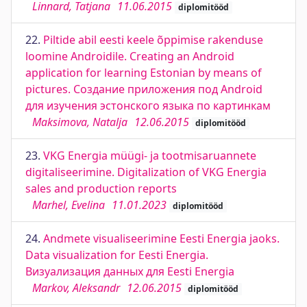
Linnard, Tatjana
11.06.2015
diplomitööd
22.
Piltide abil eesti keele õppimise rakenduse
loomine Androidile. Creating an Android
application for learning Estonian by means of
pictures. Создание приложения под Android
для изучения эстонского языка по картинкам
Maksimova, Natalja
12.06.2015
diplomitööd
23.
VKG Energia müügi- ja tootmisaruannete
digitaliseerimine. Digitalization of VKG Energia
sales and production reports
Marhel, Evelina
11.01.2023
diplomitööd
24.
Andmete visualiseerimine Eesti Energia jaoks.
Data visualization for Eesti Energia.
Визуализация данных для Eesti Energia
Markov, Aleksandr
12.06.2015
diplomitööd