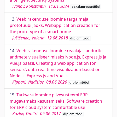
Intelligent Security Systems
Ivanov, Konstantin
11.01.2024
bakalaureusetööd
13.
Veebirakenduse loomine targa maja
prototüübi jaoks. Webapplication creation for
the prototype of a smart home.
Juštšenko, Valeria
12.06.2018
diplomitööd
14.
Veebirakenduse loomine reaalajas andurite
andmete visualiseerimiseks Node.js, Express.js ja
Vue.js baasil. Creating a web application for
sensors\ data real-time visualization based on
Node.js, Express.js and Vue.js
Kippari, Vladislav
08.06.2020
diplomitööd
15.
Tarkvara loomine pilvesüsteemi ERP
mugavamaks kasutamiseks. Software creation
for ERP cloud system comfortable use
Kozlov, Dmitri
09.06.2017
diplomitööd