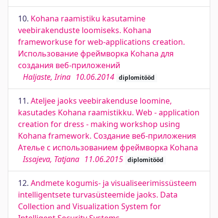
10.
Kohana raamistiku kasutamine
veebirakenduste loomiseks. Kohana
frameworkuse for web-applications creation.
Использование фреймворка Kohana для
создания веб-приложений
Haljaste, Irina
10.06.2014
diplomitööd
11.
Ateljee jaoks veebirakenduse loomine,
kasutades Kohana raamistikku. Web - application
creation for dress - making workshop using
Kohana framework. Создание веб-приложения
Ателье с использованием фреймворка Kohana
Issajeva, Tatjana
11.06.2015
diplomitööd
12.
Andmete kogumis- ja visualiseerimissüsteem
intelligentsete turvasüsteemide jaoks. Data
Collection and Visualization System for