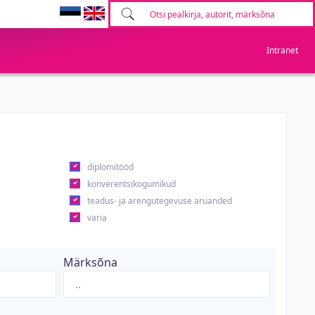
Intranet
diplomitööd
konverentsikogumikud
teadus- ja arengutegevuse aruanded
varia
Märksõna