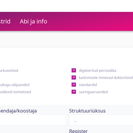
trid
Abi ja info
ureusetööd
digiteeritud perioodika
kaitsmisele minevad doktoritööd
ukogu väljaanded
standardid
ülikooli toimetised
uuringuaruanded
hendaja/koostaja
Struktuuriüksus
Register