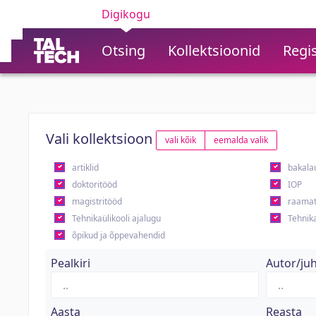
Digikogu
Otsing
Kollektsioonid
Regis
Vali kollektsioon
vali kõik
eemalda valik
artiklid
bakala
doktoritööd
IOP
magistritööd
raamat
Tehnikaülikooli ajalugu
Tehnika
õpikud ja õppevahendid
Pealkiri
Autor/ju
Aasta
Reasta