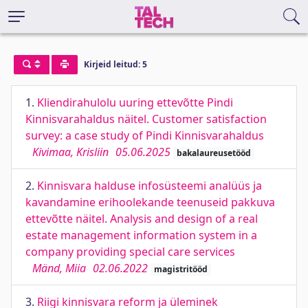
Kirjeid leitud: 5
1.
Kliendirahulolu uuring ettevõtte Pindi
Kinnisvarahaldus näitel. Customer satisfaction
survey: a case study of Pindi Kinnisvarahaldus
Kivimaa, Krisliin
05.06.2025
bakalaureusetööd
2.
Kinnisvara halduse infosüsteemi analüüs ja
kavandamine erihoolekande teenuseid pakkuva
ettevõtte näitel. Analysis and design of a real
estate management information system in a
company providing special care services
Mänd, Miia
02.06.2022
magistritööd
3.
Riigi kinnisvara reform ja üleminek