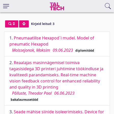
Kirjeid leitud: 3
1.
Pneumaatilise Hexapod`i mudel. Model of
pneumatic Hexapod
Moissejonok, Maksim
09.06.2023
diplomitööd
2.
Reaalajas masinnägemisel toimiva
tagasisidega 3D printeri juhtimine töökindluse ja
kvaliteedi parandamiseks. Real-time machine
vision feedback control for enhanced reliability
and quality in 3D printing
Põlluste, Theodor Paal
06.06.2023
bakalaureusetööd
3.
Seade mähise siinide isoleerimiseks. Device for