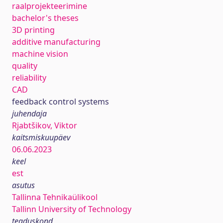
raalprojekteerimine
bachelor's theses
3D printing
additive manufacturing
machine vision
quality
reliability
CAD
feedback control systems
juhendaja
Rjabtšikov, Viktor
kaitsmiskuupäev
06.06.2023
keel
est
asutus
Tallinna Tehnikaülikool
Tallinn University of Technology
teaduskond