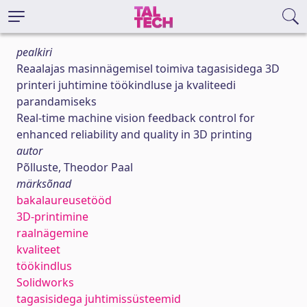
pealkiri
Reaalajas masinnägemisel toimiva tagasisidega 3D
printeri juhtimine töökindluse ja kvaliteedi
parandamiseks
Real-time machine vision feedback control for
enhanced reliability and quality in 3D printing
autor
Põlluste, Theodor Paal
märksõnad
bakalaureusetööd
3D-printimine
raalnägemine
kvaliteet
töökindlus
Solidworks
tagasisidega juhtimissüsteemid