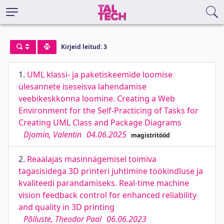
Kirjeid leitud: 3
1.
UML klassi- ja paketiskeemide loomise
ülesannete iseseisva lahendamise
veebikeskkonna loomine. Creating a Web
Environment for the Self-Practicing of Tasks for
Creating UML Class and Package Diagrams
Djomin, Valentin
04.06.2025
magistritööd
2.
Reaalajas masinnägemisel toimiva
tagasisidega 3D printeri juhtimine töökindluse ja
kvaliteedi parandamiseks. Real-time machine
vision feedback control for enhanced reliability
and quality in 3D printing
Põlluste, Theodor Paal
06.06.2023