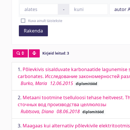
-
Kuva ainult täistekste
Rakenda
Kirjeid leitud: 3
1.
Põlevkivis sisalduvate karbonaatide lagunemise s
carbonates. Исследование закономерностей ра
Burko, Maria
12.06.2015
diplomitööd
2.
Metaani tootmine tselluloosi tehase heitveest. 
сточных вод производства целлюлозы
Rubtsova, Diana
08.06.2018
diplomitööd
3.
Maagaas kui alternatiiv põlevkivile elektritootmise