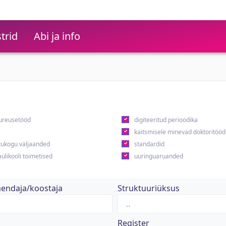
trid
Abi ja info
ureusetööd
digiteeritud perioodika
kaitsmisele minevad doktoritööd
ukogu väljaanded
standardid
ülikooli toimetised
uuringuaruanded
hendaja/koostaja
Struktuuriüksus
Register