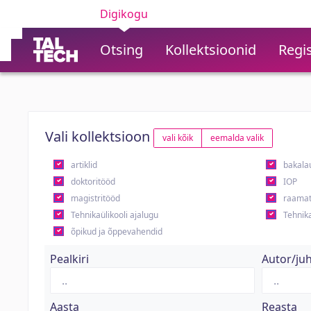
Digikogu
Otsing
Kollektsioonid
Regis
Vali kollektsioon
vali kõik
eemalda valik
artiklid
bakala
doktoritööd
IOP
magistritööd
raamat
Tehnikaülikooli ajalugu
Tehnika
õpikud ja õppevahendid
Pealkiri
Autor/ju
Aasta
Reasta