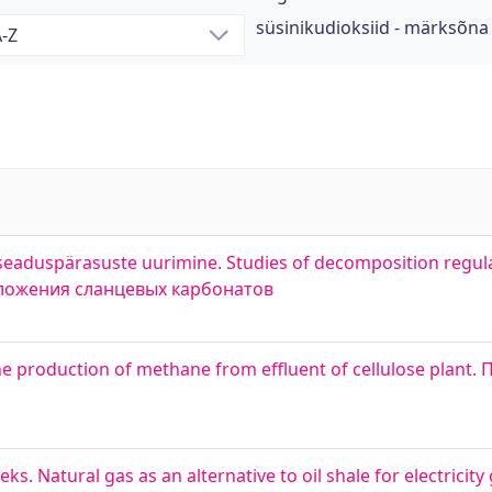
süsinikudioksiid - märksõna
eaduspärasuste uurimine. Studies of decomposition regulari
зложения сланцевых карбонатов
The production of methane from effluent of cellulose plant
ks. Natural gas as an alternative to oil shale for electricit