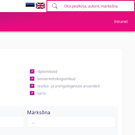
Intranet
diplomitööd
konverentsikogumikud
teadus- ja arengutegevuse aruanded
varia
Märksõna