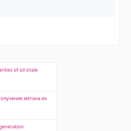
ties of oil shale
. Получение метана из
y generation