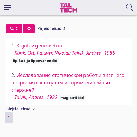
Kirjeid leitud: 2
1.
Kujutav geomeetria
Rünk, Ott; Paluver, Nikolai; Talvik, Andres
1986
õpikud ja õppevahendid
2.
Исследование статической работы висячего
покрытия с контуром из прямолинейных
стержней
Talvik, Andres
1982
magistritööd
Kirjeid leitud: 2
1