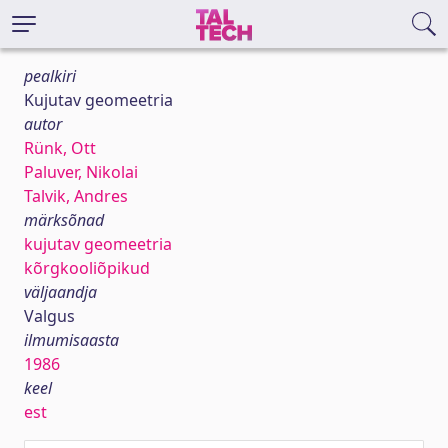
pealkiri
Kujutav geomeetria
autor
Rünk, Ott
Paluver, Nikolai
Talvik, Andres
märksõnad
kujutav geomeetria
kõrgkooliõpikud
väljaandja
Valgus
ilmumisaasta
1986
keel
est