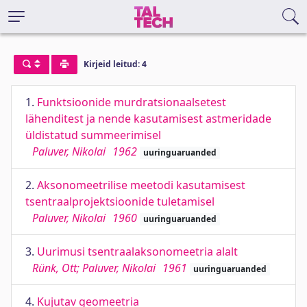
Kirjeid leitud: 4
1.
Funktsioonide murdratsionaalsetest
lähenditest ja nende kasutamisest astmeridade
üldistatud summeerimisel
Paluver, Nikolai
1962
uuringuaruanded
2.
Aksonomeetrilise meetodi kasutamisest
tsentraalprojektsioonide tuletamisel
Paluver, Nikolai
1960
uuringuaruanded
3.
Uurimusi tsentraalaksonomeetria alalt
Rünk, Ott; Paluver, Nikolai
1961
uuringuaruanded
4.
Kujutav geomeetria