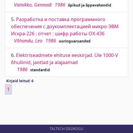
Vainikko, Gennadi
1986
õpikud ja õppevahendid
5.
Разработка и поставка программного
обеспечения с доукомплектацией микро-ЭВМ
Искра-226 : отчет : шифр работы ОХ-436
Võhandu, Leo
1986
uuringuaruanded
6.
Elektriseadmete ehituse eeskirjad. Üle 1000-V
õhuliinid, jaotlad ja alajaamad
1986
standardid
Kirjeid leitud: 6
1
TALTECH DIGIKOGU