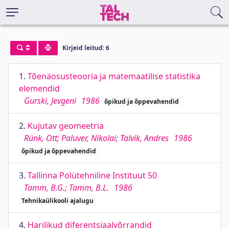
Kirjeid leitud: 6
1.
Tõenäosusteooria ja matemaatilise statistika
elemendid
Gurski, Jevgeni
1986
õpikud ja õppevahendid
2.
Kujutav geomeetria
Rünk, Ott; Paluver, Nikolai; Talvik, Andres
1986
õpikud ja õppevahendid
3.
Tallinna Polütehniline Instituut 50
Tamm, B.G.; Tamm, B.L.
1986
Tehnikaülikooli ajalugu
4.
Harilikud diferentsiaalvõrrandid