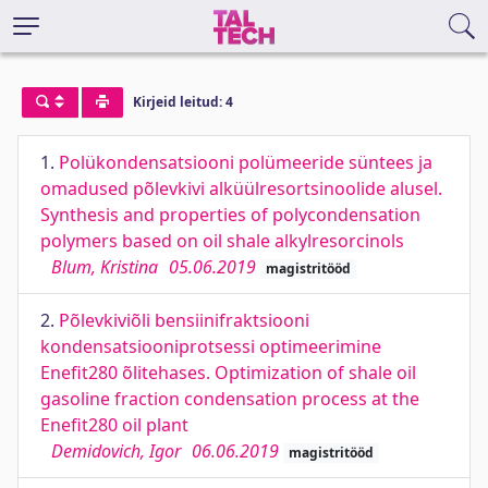
Kirjeid leitud: 4
1.
Polükondensatsiooni polümeeride süntees ja
omadused põlevkivi alküülresortsinoolide alusel.
Synthesis and properties of polycondensation
polymers based on oil shale alkylresorcinols
Blum, Kristina
05.06.2019
magistritööd
2.
Põlevkiviõli bensiinifraktsiooni
kondensatsiooniprotsessi optimeerimine
Enefit280 õlitehases. Optimization of shale oil
gasoline fraction condensation process at the
Enefit280 oil plant
Demidovich, Igor
06.06.2019
magistritööd