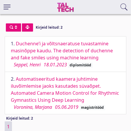
Kirjeid leitud: 2
1.
Duchenne’i ja võltsnaeratuse tuvastamine
masinõppe kaudu. The detection of duchenne
and fake smiles using machine learning
Seppel, Henri
18.01.2023
diplomitööd
2.
Automatiseeritud kaamera juhtimine
iluvõimlemise jaoks kasutades süvaõpet.
Automated Camera Motion Control for Rhythmic
Gymnastics Using Deep Learning
Voronina, Marjana
05.06.2019
magistritööd
Kirjeid leitud: 2
1