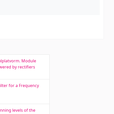
dulplatvorm. Module
wered by rectifiers
ilter for a Frequency
ning levels of the