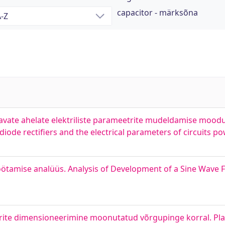
capacitor - märksõna
detavate ahelate elektriliste parameetrite mudeldamise moo
iode rectifiers and the electrical parameters of circuits po
öötamise analüüs. Analysis of Development of a Sine Wave F
te dimensioneerimine moonutatud võrgupinge korral. Plan