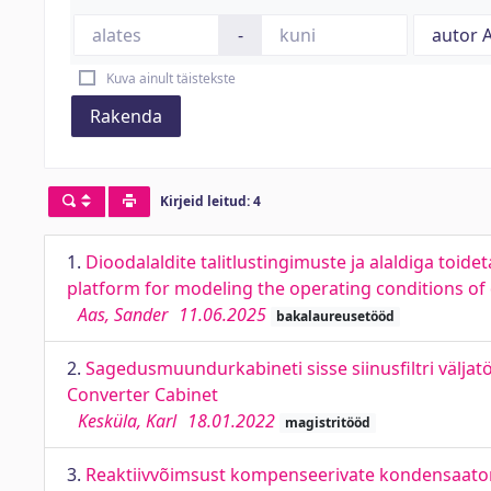
-
Kuva ainult täistekste
Rakenda
Kirjeid leitud: 4
1.
Dioodalaldite talitlustingimuste ja alaldiga toi
platform for modeling the operating conditions of d
Aas, Sander
11.06.2025
bakalaureusetööd
2.
Sagedusmuundurkabineti sisse siinusfiltri väljat
Converter Cabinet
Kesküla, Karl
18.01.2022
magistritööd
3.
Reaktiivvõimsust kompenseerivate kondensaatori