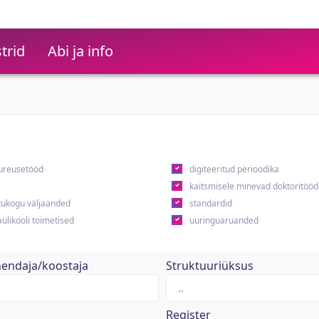
trid
Abi ja info
ureusetööd
digiteeritud perioodika
kaitsmisele minevad doktoritööd
ukogu väljaanded
standardid
ülikooli toimetised
uuringuaruanded
hendaja/koostaja
Struktuuriüksus
Register