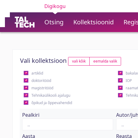
Digikogu
Otsing
Kollektsioonid
Regis
Vali kollektsioon
vali kõik
eemalda valik
artiklid
bakala
doktoritööd
IOP
magistritööd
raamat
Tehnikaülikooli ajalugu
Tehnika
õpikud ja õppevahendid
Pealkiri
Autor/ju
Aasta
Reasta