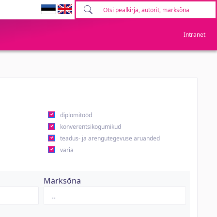
Intranet
diplomitööd
konverentsikogumikud
teadus- ja arengutegevuse aruanded
varia
Märksõna