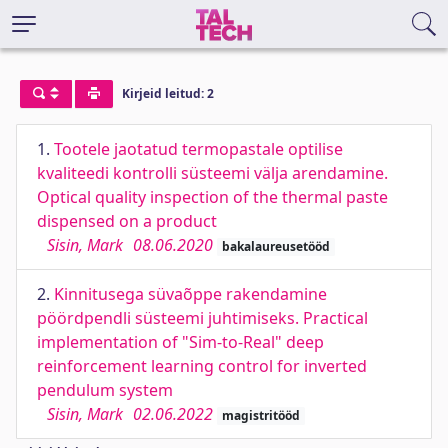
Kirjeid leitud: 2
1.
Tootele jaotatud termopastale optilise
kvaliteedi kontrolli süsteemi välja arendamine.
Optical quality inspection of the thermal paste
dispensed on a product
Sisin, Mark
08.06.2020
bakalaureusetööd
2.
Kinnitusega süvaõppe rakendamine
pöördpendli süsteemi juhtimiseks. Practical
implementation of "Sim-to-Real" deep
reinforcement learning control for inverted
pendulum system
Sisin, Mark
02.06.2022
magistritööd