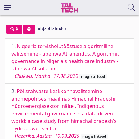
Kirjeid leitud: 3
1.
Nigeeria tervishoiutööstuse algoritmiline
valitsemine - ubenwa AI lahendus. Algorithmic
governance in Nigeria's health care industry -
ubenwa AI solution
Chukwu, Martha
17.08.2020
magistritööd
2.
Põlisrahvaste keskkonnavalitsemine
andmepõhises maailmas Himachal Pradeshi
hüdroenergiasektori näitel. Indigenous
environmental governance in a data-driven
world: a case study from himachal pradesh's
hydropower sector
Hazarika, Aastha
10.09.2025
magistritööd