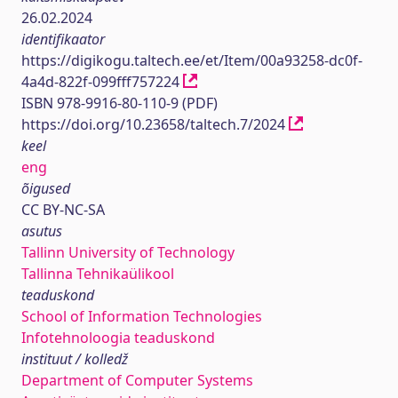
26.02.2024
identifikaator
https://digikogu.taltech.ee/et/Item/00a93258-dc0f-
4a4d-822f-099fff757224
ISBN 978-9916-80-110-9 (PDF)
https://doi.org/10.23658/taltech.7/2024
keel
eng
õigused
CC BY-NC-SA
asutus
Tallinn University of Technology
Tallinna Tehnikaülikool
teaduskond
School of Information Technologies
Infotehnoloogia teaduskond
instituut / kolledž
Department of Computer Systems