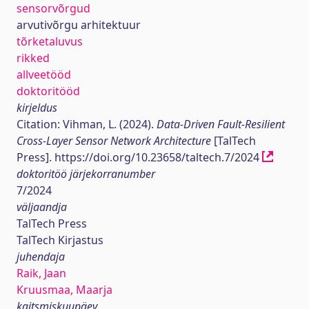
sensorvõrgud
arvutivõrgu arhitektuur
tõrketaluvus
rikked
allveetööd
doktoritööd
kirjeldus
Citation: Vihman, L. (2024).
Data-Driven Fault-Resilient
Cross-Layer Sensor Network Architecture
[TalTech
Press]. https://doi.org/10.23658/taltech.7/2024
doktoritöö järjekorranumber
7/2024
väljaandja
TalTech Press
TalTech Kirjastus
juhendaja
Raik, Jaan
Kruusmaa, Maarja
kaitsmiskuupäev