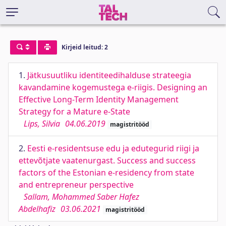
Kirjeid leitud: 2
1.
Jätkusuutliku identiteedihalduse strateegia
kavandamine kogemustega e-riigis. Designing an
Effective Long-Term Identity Management
Strategy for a Mature e-State
Lips, Silvia
04.06.2019
magistritööd
2.
Eesti e-residentsuse edu ja edutegurid riigi ja
ettevõtjate vaatenurgast. Success and success
factors of the Estonian e-residency from state
and entrepreneur perspective
Sallam, Mohammed Saber Hafez
Abdelhafiz
03.06.2021
magistritööd