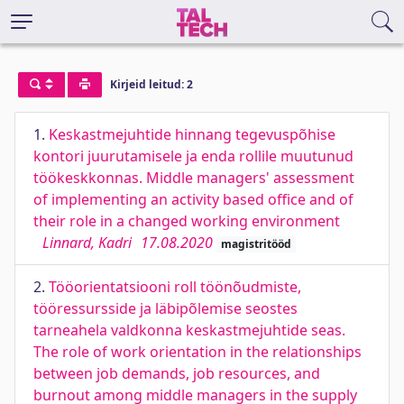
Kirjeid leitud: 2
1.
Keskastmejuhtide hinnang tegevuspõhise
kontori juurutamisele ja enda rollile muutunud
töökeskkonnas. Middle managers' assessment
of implementing an activity based office and of
their role in a changed working environment
Linnard, Kadri
17.08.2020
magistritööd
2.
Tööorientatsiooni roll töönõudmiste,
tööressursside ja läbipõlemise seostes
tarneahela valdkonna keskastmejuhtide seas.
The role of work orientation in the relationships
between job demands, job resources, and
burnout among middle managers in the supply