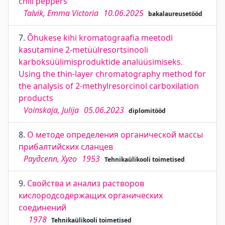
chili peppers
Talvik, Emma Victoria
10.06.2025
bakalaureusetööd
7.
Õhukese kihi kromatograafia meetodi
kasutamine 2-metüülresortsinooli
karboksüülimisproduktide analüüsimiseks.
Using the thin-layer chromatography method for
the analysis of 2-methylresorcinol carboxilation
products
Voinskaja, Julija
05.06.2023
diplomitööd
8.
О методе определения органической массы
прибалтийских сланцев
Раудсепп, Хуго
1953
Tehnikaülikooli toimetised
9.
Свойства и анализ растворов
кислородсодержащих органических
соединений
1978
Tehnikaülikooli toimetised