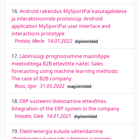
16.
Android rakendus MySportPal kasutajaliidese
ja interaktsioonide prototüüp. Android
application MySportPal user interface and
interactions prototype
Protsin, Merle
14.01.2022
diplomitööd
17.
Läbimüügi prognoosimine masinõppe
meetoditega B2B ettevõtte näitel. Sales
forecasting using machine learning methods:
The case of B2B company
Roos, Igor
31.05.2022
magistritööd
18.
ERP süsteemi liidestamine ettevõttes.
Integration of the ERP system in the company
Volodin, Gleb
14.01.2021
diplomitööd
19.
Elektrienergia kulude vähendamine
efektiivsema pumpade juhtimise süsteemi