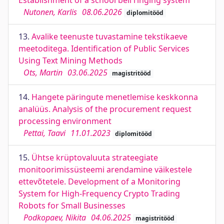
Establishment of a school bell ringing system
Nutonen, Karlis
08.06.2026
diplomitööd
13.
Avalike teenuste tuvastamine tekstikaeve
meetoditega. Identification of Public Services
Using Text Mining Methods
Ots, Martin
03.06.2025
magistritööd
14.
Hangete päringute menetlemise keskkonna
analüüs. Analysis of the procurement request
processing environment
Pettai, Taavi
11.01.2023
diplomitööd
15.
Ühtse krüptovaluuta strateegiate
monitoorimissüsteemi arendamine väikestele
ettevõtetele. Development of a Monitoring
System for High-Frequency Crypto Trading
Robots for Small Businesses
Podkopaev, Nikita
04.06.2025
magistritööd