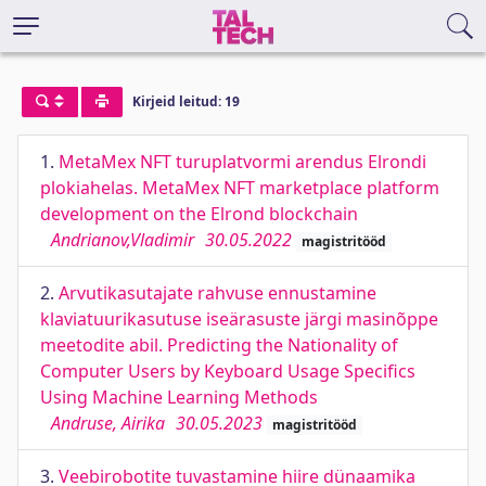
Kirjeid leitud: 19
1.
MetaMex NFT turuplatvormi arendus Elrondi
plokiahelas. MetaMex NFT marketplace platform
development on the Elrond blockchain
Andrianov,Vladimir
30.05.2022
magistritööd
2.
Arvutikasutajate rahvuse ennustamine
klaviatuurikasutuse iseärasuste järgi masinõppe
meetodite abil. Predicting the Nationality of
Computer Users by Keyboard Usage Specifics
Using Machine Learning Methods
Andruse, Airika
30.05.2023
magistritööd
3.
Veebirobotite tuvastamine hiire dünaamika