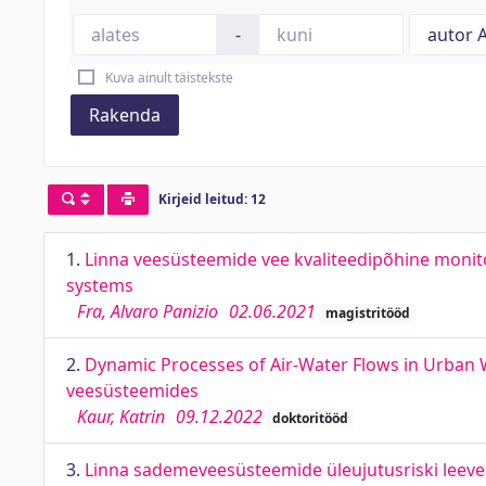
-
Kuva ainult täistekste
Rakenda
Kirjeid leitud: 12
1.
Linna veesüsteemide vee kvaliteedipõhine monito
systems
Fra, Alvaro Panizio
02.06.2021
magistritööd
2.
Dynamic Processes of Air-Water Flows in Urban 
veesüsteemides
Kaur, Katrin
09.12.2022
doktoritööd
3.
Linna sademeveesüsteemide üleujutusriski leeve