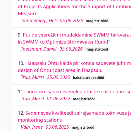
of Projects Applications for the Support of Com
Measure
Tammemägi, Heli
05.06.2025
magistritööd
9.
Puude veerežiimi mudeldamine SWMM tarkvaras 
in SWMM to Optimize Stormwater Runoff
Tootsman, Daniel
05.06.2026
magistritööd
10.
Haapsalu Õhtu kalda piirkonna sadevete juhti
design of Õhtu coast area in Haapsalu
Truu, Murel
25.05.2020
bakalaureusetööd
11.
Linnaliste sademeveeüleujutuste riskihindamise
Truu, Murel
01.06.2022
magistritööd
12.
Sademevee kvaliteedi seirejaamade toimivuse j
monitoring stations
Väin, Irene
05.06.2025
magistritööd