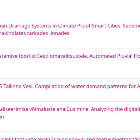
rban Drainage Systems in Climate Proof Smart Cities. Sad
makindlates tarkades linnades
amise tööriist Eesti omavalitsustele. Automated Pluvial Flo
 Tallinna Vesi. Compilation of water demand patterns for AS
aliseerimise võimaluste analüüsimine. Analyzing the digitali
an
jektitaotluste analüüs ning soovitused toetusmeetme täi