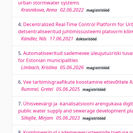
urban stormwater systems
Krasnikova, Anna
02.06.2022
magistritööd
4.
Decentralized Real-Time Control Platform for U
detsentraliseeritud juhtimissüsteemi platvorm klii
Kändler, Nils
17.06.2021
doktoritööd
5.
Automatiseeritud sademevee üleujutusriski tuvast
for Estonian municipalities
Limbach, Kristina
05.06.2026
magistritööd
6.
Vee tarbimisgraafikute koostamine ettevõttele AS
Rummel, Gretel
05.06.2025
magistritööd
7.
Ühisveevärgi ja -kanalisatsiooni arengukava digit
public water supply and sewerage development pl
Sillajõe, Mirjam
05.06.2023
magistritööd
8.
Kombineeritud sademeveesüsteemide toetuse pro