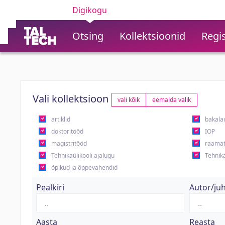
Digikogu
Otsing
Kollektsioonid
Regis
Vali kollektsioon
vali kõik
eemalda valik
artiklid
bakala
doktoritööd
IOP
magistritööd
raamat
Tehnikaülikooli ajalugu
Tehnika
õpikud ja õppevahendid
Pealkiri
Autor/ju
Aasta
Reasta