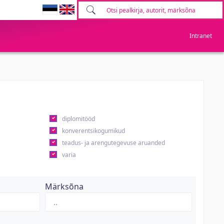
Intranet
diplomitööd
konverentsikogumikud
teadus- ja arengutegevuse aruanded
varia
Märksõna