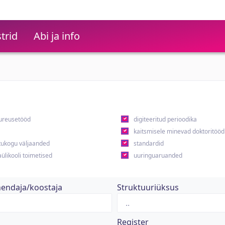
trid
Abi ja info
ureusetööd
digiteeritud perioodika
kaitsmisele minevad doktoritööd
ukogu väljaanded
standardid
ülikooli toimetised
uuringuaruanded
hendaja/koostaja
Struktuuriüksus
Register