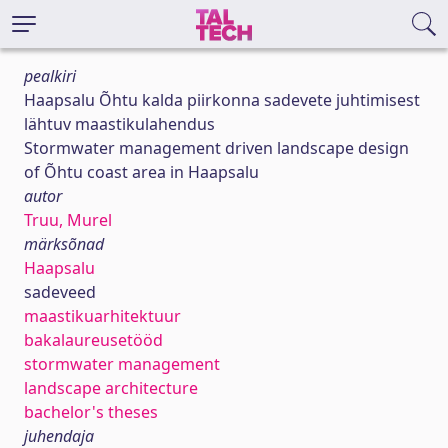
pealkiri
Haapsalu Õhtu kalda piirkonna sadevete juhtimisest
lähtuv maastikulahendus
Stormwater management driven landscape design
of Õhtu coast area in Haapsalu
autor
Truu, Murel
märksõnad
Haapsalu
sadeveed
maastikuarhitektuur
bakalaureusetööd
stormwater management
landscape architecture
bachelor's theses
juhendaja