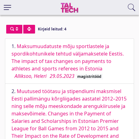
Kirjeid leitud: 4
1.
Maksumuudatuste mõju sportlastele ja
spordikohtunikele tehtud väljamaksetele Eestis.
The impact of tax changes on payments to
athletes and sports referees in Estonia
Alliksoo, Heleri
29.05.2023
magistritööd
2.
Muutused töötasu ja stipendiumi maksmisel
Eesti pallimängu kõrgliigades aastatel 2012–2015
ning selle mõju meeskondade arengukiirusele ja
maksevõimele. Changes in the Payment of
Salaries and Scholarships in Estonian Premier
League for Ball Games from 2012 to 2015 and
Their Impact on the Rate of Development and