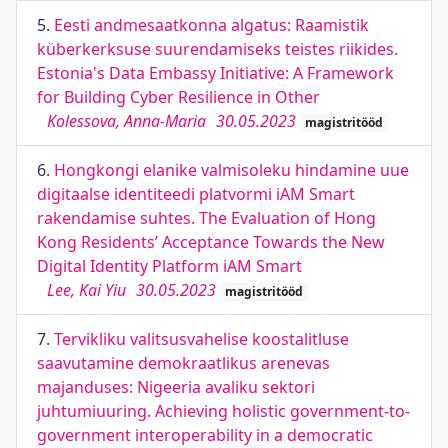
5.
Eesti andmesaatkonna algatus: Raamistik
küberkerksuse suurendamiseks teistes riikides.
Estonia's Data Embassy Initiative: A Framework
for Building Cyber Resilience in Other
Kolessova, Anna-Maria
30.05.2023
magistritööd
6.
Hongkongi elanike valmisoleku hindamine uue
digitaalse identiteedi platvormi iAM Smart
rakendamise suhtes. The Evaluation of Hong
Kong Residents’ Acceptance Towards the New
Digital Identity Platform iAM Smart
Lee, Kai Yiu
30.05.2023
magistritööd
7.
Tervikliku valitsusvahelise koostalitluse
saavutamine demokraatlikus arenevas
majanduses: Nigeeria avaliku sektori
juhtumiuuring. Achieving holistic government-to-
government interoperability in a democratic