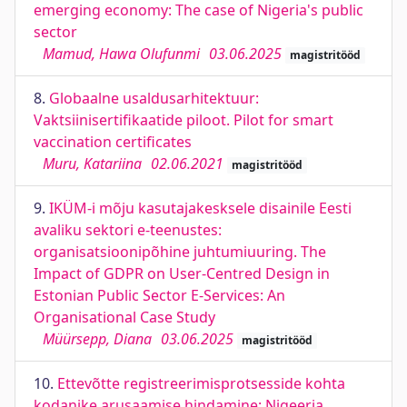
emerging economy: The case of Nigeria's public
sector
Mamud, Hawa Olufunmi
03.06.2025
magistritööd
8.
Globaalne usaldusarhitektuur:
Vaktsiinisertifikaatide piloot. Pilot for smart
vaccination certificates
Muru, Katariina
02.06.2021
magistritööd
9.
IKÜM-i mõju kasutajakesksele disainile Eesti
avaliku sektori e-teenustes:
organisatsioonipõhine juhtumiuuring. The
Impact of GDPR on User-Centred Design in
Estonian Public Sector E-Services: An
Organisational Case Study
Müürsepp, Diana
03.06.2025
magistritööd
10.
Ettevõtte registreerimisprotsesside kohta
kodanike arusaamise hindamine: Nigeeria