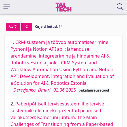
Kirjeid leitud: 14
1.
CRM-süsteem ja töövoo automatiseerimine
Pythoni ja Notion API abil: lahenduse
arendamine, integreerimine ja hindamine AI &
Robotics Estonia jaoks. CRM System and
Workflow Automation Using Python and Notion
API: Development, Integration and Evaluation of
a Solution for AI & Robotics Estonia
Derevjanko, Dmitri
02.06.2025
bakalaureusetööd
2.
Paberipõhiselt tervisesüsteemilt e-tervise
süsteemile üleminekuga seotud peamised
väljakutsed: Kameruni juhtum. The Main
Challenges of Transitioning from a Paper-based