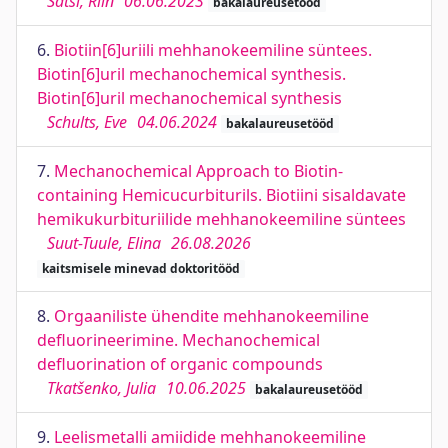
Satsi, Riin
06.06.2023
bakalaureusetööd
6.
Biotiin[6]uriili mehhanokeemiline süntees.
Biotin[6]uril mechanochemical synthesis.
Biotin[6]uril mechanochemical synthesis
Schults, Eve
04.06.2024
bakalaureusetööd
7.
Mechanochemical Approach to Biotin-
containing Hemicucurbiturils. Biotiini sisaldavate
hemikukurbituriilide mehhanokeemiline süntees
Suut-Tuule, Elina
26.08.2026
kaitsmisele minevad doktoritööd
8.
Orgaaniliste ühendite mehhanokeemiline
defluorineerimine. Mechanochemical
defluorination of organic compounds
Tkatšenko, Julia
10.06.2025
bakalaureusetööd
9.
Leelismetalli amiidide mehhanokeemiline