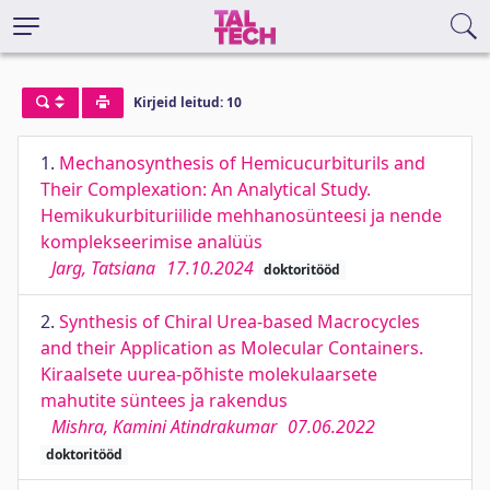
Kirjeid leitud: 10
1.
Mechanosynthesis of Hemicucurbiturils and
Their Complexation: An Analytical Study.
Hemikukurbituriilide mehhanosünteesi ja nende
komplekseerimise analüüs
Jarg, Tatsiana
17.10.2024
doktoritööd
2.
Synthesis of Chiral Urea-based Macrocycles
and their Application as Molecular Containers.
Kiraalsete uurea-põhiste molekulaarsete
mahutite süntees ja rakendus
Mishra, Kamini Atindrakumar
07.06.2022
doktoritööd