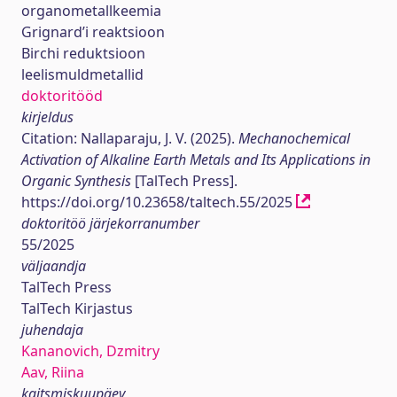
organometallkeemia
Grignard’i reaktsioon
Birchi reduktsioon
leelismuldmetallid
doktoritööd
kirjeldus
Citation: Nallaparaju, J. V. (2025).
Mechanochemical
Activation of Alkaline Earth Metals and Its Applications in
Organic Synthesis
[TalTech Press].
https://doi.org/10.23658/taltech.55/2025
doktoritöö järjekorranumber
55/2025
väljaandja
TalTech Press
TalTech Kirjastus
juhendaja
Kananovich, Dzmitry
Aav, Riina
kaitsmiskuupäev