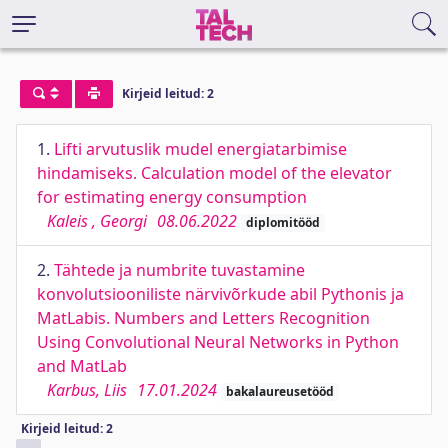
Kirjeid leitud: 2
1.
Lifti arvutuslik mudel energiatarbimise
hindamiseks. Calculation model of the elevator
for estimating energy consumption
Kaleis , Georgi
08.06.2022
diplomitööd
2.
Tähtede ja numbrite tuvastamine
konvolutsiooniliste närvivõrkude abil Pythonis ja
MatLabis. Numbers and Letters Recognition
Using Convolutional Neural Networks in Python
and MatLab
Karbus, Liis
17.01.2024
bakalaureusetööd
Kirjeid leitud: 2