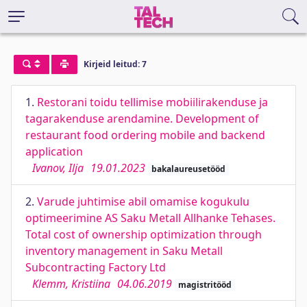
Kirjeid leitud: 7
1.
Restorani toidu tellimise mobiilirakenduse ja
tagarakenduse arendamine. Development of
restaurant food ordering mobile and backend
application
Ivanov, Ilja
19.01.2023
bakalaureusetööd
2.
Varude juhtimise abil omamise kogukulu
optimeerimine AS Saku Metall Allhanke Tehases.
Total cost of ownership optimization through
inventory management in Saku Metall
Subcontracting Factory Ltd
Klemm, Kristiina
04.06.2019
magistritööd