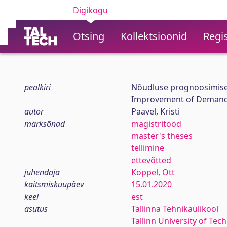
Digikogu
Otsing
Kollektsioonid
Regis
pealkiri
Nõudluse prognoosimise 
Improvement of Demand 
autor
Paavel, Kristi
märksõnad
magistritööd
master's theses
tellimine
ettevõtted
juhendaja
Koppel, Ott
kaitsmiskuupäev
15.01.2020
keel
est
asutus
Tallinna Tehnikaülikool
Tallinn University of Tec