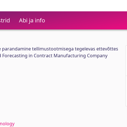
trid
Abi ja info
parandamine tellimustootmisega tegelevas ettevõttes
Forecasting in Contract Manufacturing Company
hnology