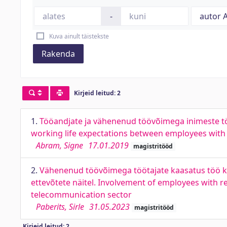
-
Kuva ainult täistekste
Rakenda
Kirjeid leitud: 2
1.
Tööandjate ja vähenenud töövõimega inimeste tö
working life expectations between employees with 
Abram, Signe
17.01.2019
magistritööd
2.
Vähenenud töövõimega töötajate kaasatus töö ko
ettevõtete näitel. Involvement of employees with 
telecommunication sector
Paberits, Sirle
31.05.2023
magistritööd
Kirjeid leitud: 2