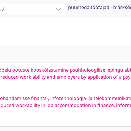
puuetega töötajad - märksõ
öelu ootuste kooskõlastamine psühholoogilise lepingu abil
reduced work ability and employers by application of a psy
handamisse finants-, infotehnoloogia- ja telekommunikats
reduced workability in job accommodation in finance, infor