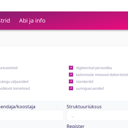
trid
Abi ja info
ureusetööd
digiteeritud perioodika
kaitsmisele minevad doktoritööd
ukogu väljaanded
standardid
ülikooli toimetised
uuringuaruanded
hendaja/koostaja
Struktuuriüksus
Register