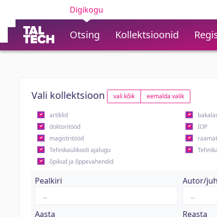
Digikogu
Otsing
Kollektsioonid
Regis
Vali kollektsioon
vali kõik
eemalda valik
artiklid
bakala
doktoritööd
IOP
magistritööd
raamat
Tehnikaülikooli ajalugu
Tehnika
õpikud ja õppevahendid
Pealkiri
Autor/ju
Aasta
Reasta