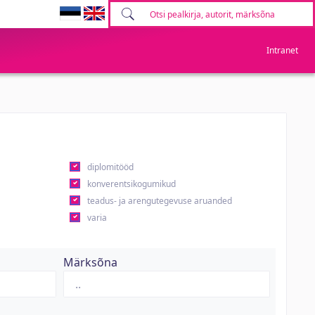
Intranet
diplomitööd
konverentsikogumikud
teadus- ja arengutegevuse aruanded
varia
Märksõna