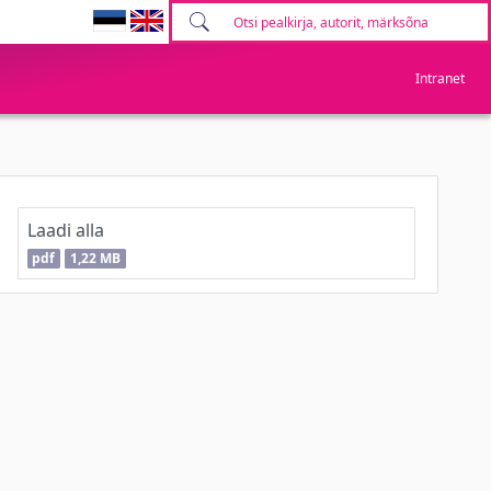
Intranet
Laadi alla
pdf
1,22 MB