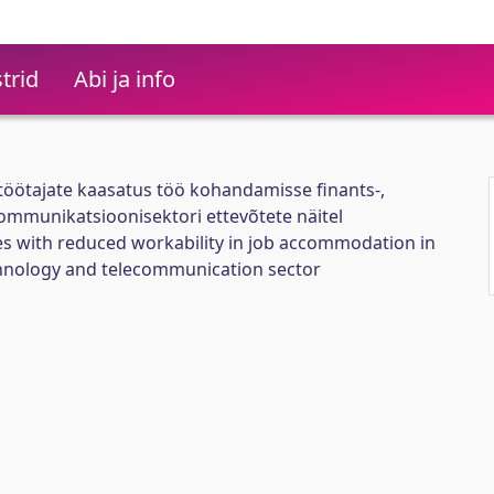
trid
Abi ja info
ötajate kaasatus töö kohandamisse finants-,
kommunikatsioonisektori ettevõtete näitel
s with reduced workability in job accommodation in
chnology and telecommunication sector