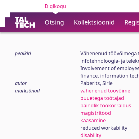
Digikogu
Otsing
Kollektsioonid
Regis
pealkiri
Vähenenud töövõimega tö
infotehnoloogia- ja tele
Involvement of employee
finance, information te
autor
Paberits, Sirle
märksõnad
vähenenud töövõime
puuetega töötajad
paindlik töökorraldus
magistritööd
kaasamine
reduced workability
disability