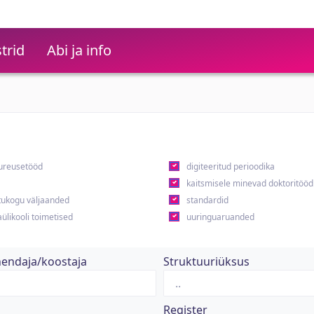
trid
Abi ja info
ureusetööd
digiteeritud perioodika
kaitsmisele minevad doktoritööd
ukogu väljaanded
standardid
ülikooli toimetised
uuringuaruanded
hendaja/koostaja
Struktuuriüksus
Register