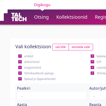
Digikogu
Otsing
Kollektsioonid
Regis
Vali kollektsioon
vali kõik
eemalda valik
artiklid
bakala
doktoritööd
IOP
magistritööd
raamat
Tehnikaülikooli ajalugu
Tehnika
õpikud ja õppevahendid
Pealkiri
Autor/ju
Aasta
Reasta