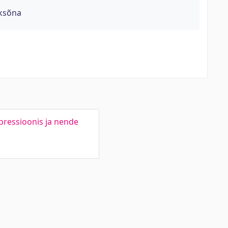
rksõna
upressioonis ja nende