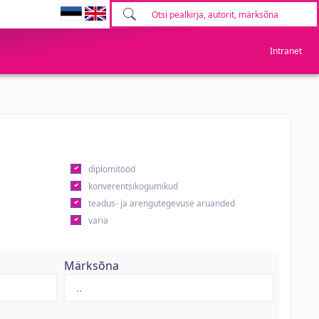
Intranet
diplomitööd
konverentsikogumikud
teadus- ja arengutegevuse aruanded
varia
Märksõna