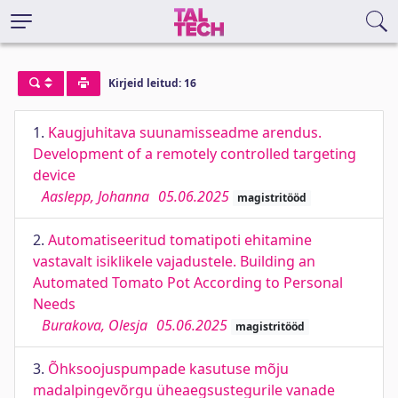
Kirjeid leitud: 16
1.
Kaugjuhitava suunamisseadme arendus.
Development of a remotely controlled targeting
device
Aaslepp, Johanna
05.06.2025
magistritööd
2.
Automatiseeritud tomatipoti ehitamine
vastavalt isiklikele vajadustele. Building an
Automated Tomato Pot According to Personal
Needs
Burakova, Olesja
05.06.2025
magistritööd
3.
Õhksoojuspumpade kasutuse mõju
madalpingevõrgu üheaegsustegurile vanade