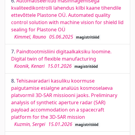
6.
Automatiseeritud masinnägemisega
kvaliteedikontrolli lahendus kilbi kaane tihendile
ettevõttele Plastone OÜ. Automated quality
control solution with machine vision for shield lid
sealing for Plastone OÜ
Kimmel, Rauno
05.06.2025
magistritööd
7.
Paindtootmisliini digitaalkaksiku loomine.
Digital twin of flexible manufacturing
Koonik, Kenari
15.01.2026
magistritööd
8.
Tehisavaradari kasuliku koormuse
paigutamise esialgne analüüs kosmoselaeva
platvormil 3D-SAR missiooni jaoks. Preliminary
analysis of synthetic aperture radar (SAR)
payload accommodation on a spacecraft
platform for the 3D-SAR mission
Kuzmin, Sergei
15.01.2026
magistritööd