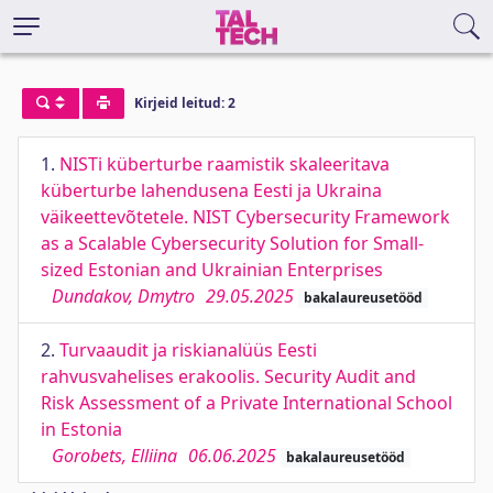
Kirjeid leitud: 2
1.
NISTi küberturbe raamistik skaleeritava
küberturbe lahendusena Eesti ja Ukraina
väikeettevõtetele. NIST Cybersecurity Framework
as a Scalable Cybersecurity Solution for Small-
sized Estonian and Ukrainian Enterprises
Dundakov, Dmytro
29.05.2025
bakalaureusetööd
2.
Turvaaudit ja riskianalüüs Eesti
rahvusvahelises erakoolis. Security Audit and
Risk Assessment of a Private International School
in Estonia
Gorobets, Elliina
06.06.2025
bakalaureusetööd