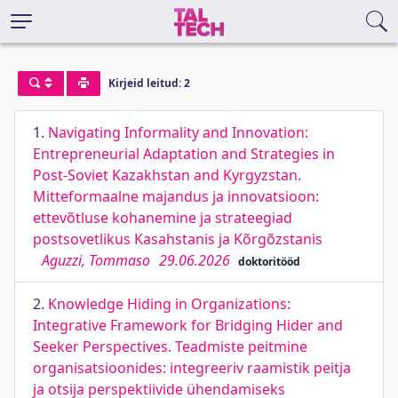
Kirjeid leitud: 2
1.
Navigating Informality and Innovation:
Entrepreneurial Adaptation and Strategies in
Post-Soviet Kazakhstan and Kyrgyzstan.
Mitteformaalne majandus ja innovatsioon:
ettevõtluse kohanemine ja strateegiad
postsovetlikus Kasahstanis ja Kõrgõzstanis
Aguzzi, Tommaso
29.06.2026
doktoritööd
2.
Knowledge Hiding in Organizations:
Integrative Framework for Bridging Hider and
Seeker Perspectives. Teadmiste peitmine
organisatsioonides: integreeriv raamistik peitja
ja otsija perspektiivide ühendamiseks