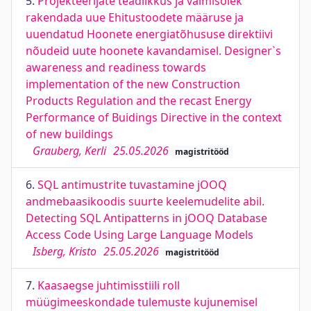
5.
Projekteerijate teadlikkus ja valmisolek
rakendada uue Ehitustoodete määruse ja
uuendatud Hoonete energiatõhususe direktiivi
nõudeid uute hoonete kavandamisel. Designer`s
awareness and readiness towards
implementation of the new Construction
Products Regulation and the recast Energy
Performance of Buidings Directive in the context
of new buildings
Grauberg, Kerli
25.05.2026
magistritööd
6.
SQL antimustrite tuvastamine jOOQ
andmebaasikoodis suurte keelemudelite abil.
Detecting SQL Antipatterns in jOOQ Database
Access Code Using Large Language Models
Isberg, Kristo
25.05.2026
magistritööd
7.
Kaasaegse juhtimisstiili roll
müügimeeskondade tulemuste kujunemisel