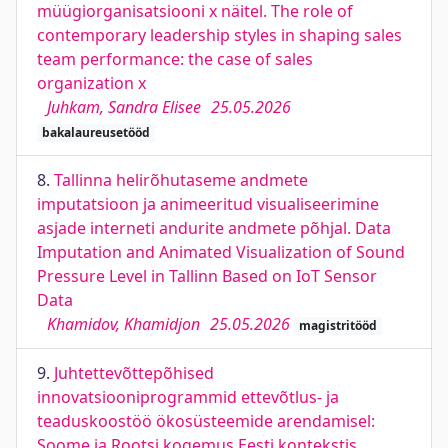
müügiorganisatsiooni x näitel. The role of
contemporary leadership styles in shaping sales
team performance: the case of sales
organization x
Juhkam, Sandra Elisee
25.05.2026
bakalaureusetööd
8.
Tallinna helirõhutaseme andmete
imputatsioon ja animeeritud visualiseerimine
asjade interneti andurite andmete põhjal. Data
Imputation and Animated Visualization of Sound
Pressure Level in Tallinn Based on IoT Sensor
Data
Khamidov, Khamidjon
25.05.2026
magistritööd
9.
Juhtettevõttepõhised
innovatsiooniprogrammid ettevõtlus- ja
teaduskoostöö ökosüsteemide arendamisel:
Soome ja Rootsi kogemus Eesti kontekstis.