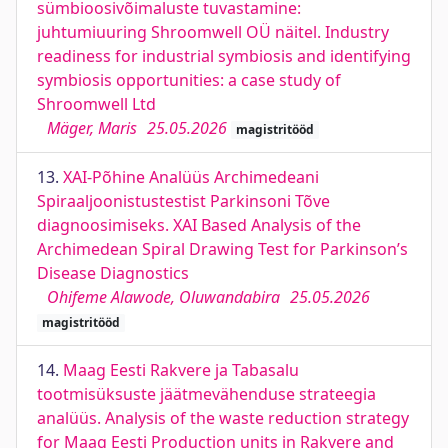
sümbioosivõimaluste tuvastamine:
juhtumiuuring Shroomwell OÜ näitel. Industry
readiness for industrial symbiosis and identifying
symbiosis opportunities: a case study of
Shroomwell Ltd
Mäger, Maris
25.05.2026
magistritööd
13.
XAI-Põhine Analüüs Archimedeani
Spiraaljoonistustestist Parkinsoni Tõve
diagnoosimiseks. XAI Based Analysis of the
Archimedean Spiral Drawing Test for Parkinson’s
Disease Diagnostics
Ohifeme Alawode, Oluwandabira
25.05.2026
magistritööd
14.
Maag Eesti Rakvere ja Tabasalu
tootmisüksuste jäätmevähenduse strateegia
analüüs. Analysis of the waste reduction strategy
for Maag Eesti Production units in Rakvere and