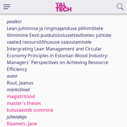
pealkiri
Lean-juhtimise ja ringmajanduse põhimõtete
lõimimine Eesti puidutööstusettevõtetes: juhtide
vaated ressursitõhususe saavutamisele
Intergrating Lean Management and Circular
Economy Principles in Estonian Wood Industry:
Managers´ Perspectives on Achieving Resource
Efficiency
autor
Ruut, Jaanus
märksõnad
magistritööd
master's theses
kulusäästlik tootmine
juhendaja
Raamets, Jane