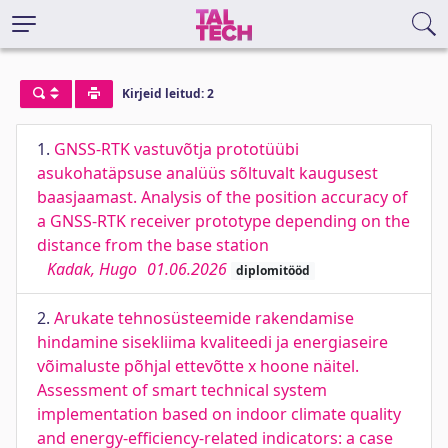
Kirjeid leitud: 2
1.
GNSS-RTK vastuvõtja prototüübi
asukohatäpsuse analüüs sõltuvalt kaugusest
baasjaamast. Analysis of the position accuracy of
a GNSS-RTK receiver prototype depending on the
distance from the base station
Kadak, Hugo
01.06.2026
diplomitööd
2.
Arukate tehnosüsteemide rakendamise
hindamine sisekliima kvaliteedi ja energiaseire
võimaluste põhjal ettevõtte x hoone näitel.
Assessment of smart technical system
implementation based on indoor climate quality
and energy-efficiency-related indicators: a case