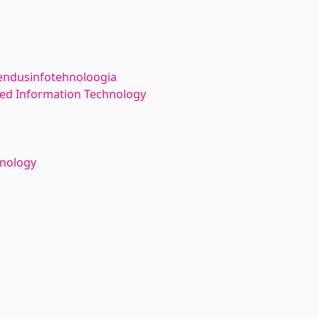
endusinfotehnoloogia
ed Information Technology
hnology