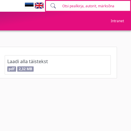
Intranet
Laadi alla täistekst
pdf
2,32 MB