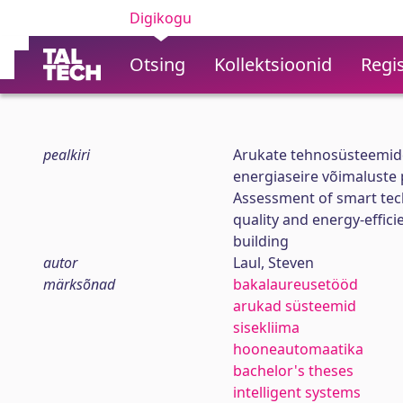
Digikogu
Otsing
Kollektsioonid
Regis
pealkiri
Arukate tehnosüsteemide
energiaseire võimaluste 
Assessment of smart tec
quality and energy-effici
building
autor
Laul, Steven
märksõnad
bakalaureusetööd
arukad süsteemid
sisekliima
hooneautomaatika
bachelor's theses
intelligent systems