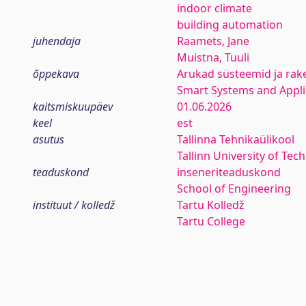
indoor climate
building automation
juhendaja
Raamets, Jane
Muistna, Tuuli
õppekava
Arukad süsteemid ja rak
Smart Systems and Appli
kaitsmiskuupäev
01.06.2026
keel
est
asutus
Tallinna Tehnikaülikool
Tallinn University of Tec
teaduskond
inseneriteaduskond
School of Engineering
instituut / kolledž
Tartu Kolledž
Tartu College