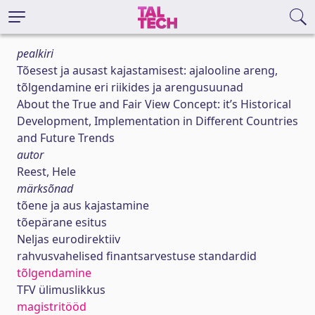
pealkiri
Tõesest ja ausast kajastamisest: ajalooline areng,
tõlgendamine eri riikides ja arengusuunad
About the True and Fair View Concept: it’s Historical
Development, Implementation in Different Countries
and Future Trends
autor
Reest, Hele
märksõnad
tõene ja aus kajastamine
tõepärane esitus
Neljas eurodirektiiv
rahvusvahelised finantsarvestuse standardid
tõlgendamine
TFV ülimuslikkus
magistritööd