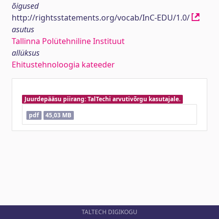
õigused
http://rightsstatements.org/vocab/InC-EDU/1.0/
asutus
Tallinna Polütehniline Instituut
allüksus
Ehitustehnoloogia kateeder
Juurdepääsu piirang: TalTechi arvutivõrgu kasutajale.
pdf
45,03 MB
TALTECH DIGIKOGU