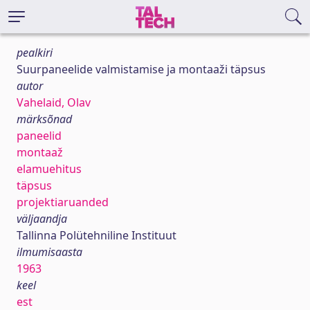
pealkiri
Suurpaneelide valmistamise ja montaaži täpsus
autor
Vahelaid, Olav
märksõnad
paneelid
montaaž
elamuehitus
täpsus
projektiaruanded
väljaandja
Tallinna Polütehniline Instituut
ilmumisaasta
1963
keel
est